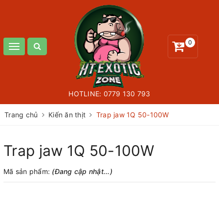
0
Toggle
navigation
HOTLINE:
0779 130 793
Trang chủ
Kiến ăn thịt
Trap jaw 1Q 50-100W
Trap jaw 1Q 50-100W
Mã sản phẩm:
(Đang cập nhật...)