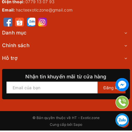
Điện thoại:
0779 13 07 93
Email:
hacteexoticzone@gmail.com
Danh mục
Chính sách
Hỗ trợ
Nhận tin khuyến mãi từ cửa hàng
Đăng ký
© Bản quyền thuộc về
HT - Exoticzone
Cung cấp bởi
Sapo