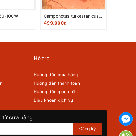
 50-100W
Camponotus turkestanicus 'orange' 1 Queen 30-50 Worker
499.000₫
199.000
Hỗ trợ
Hướng dẫn mua hàng
ển
Hướng dẫn thanh toán
Hướng dẫn giao nhận
Điều khoản dịch vụ
i từ cửa hàng
Đăng ký