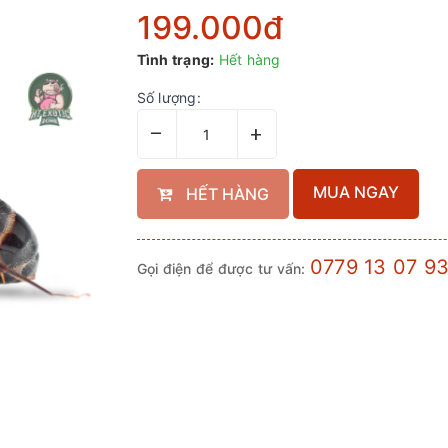
199.000₫
Tình trạng:
Hết hàng
Số lượng:
–
+
MUA NGAY
HẾT HÀNG
0779 13 07 9
Gọi điện để được tư vấn: