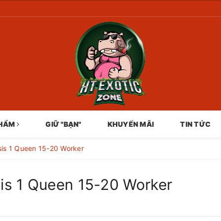
PHẨM
GIỮ "BẠN"
KHUYẾN MÃI
TIN TỨC
is 1 Queen 15-20 Worker
s 1 Queen 15-20 Worker