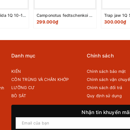
Cataglyphis pallida 1Q 10-15 W
Camponotus fedtschenkoi 1Q 5-15W
Trap jaw 1Q
299.000₫
300.000₫
Danh mục
Chính sách
KIẾN
Chính sách bảo mật
CÔN TRÙNG VÀ CHÂN KHỚP
Chính sách vận chuy
LƯỠNG CƯ
Chính sách đổi trả
nh
BÒ SÁT
Quy định sử dụng
Nhận tin khuyến mã