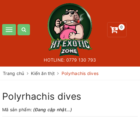
0
Toggle
navigation
HOTLINE:
0779 130 793
Trang chủ
Kiến ăn thịt
Polyrhachis dives
Polyrhachis dives
Mã sản phẩm:
(Đang cập nhật...)