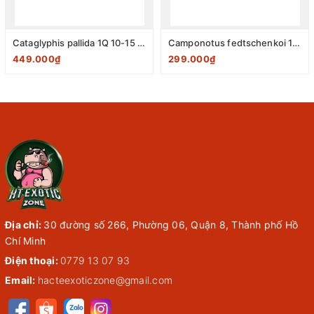
Cataglyphis pallida 1Q 10-15 W
Camponotus fedtschenkoi 1Q 5-15W
449.000₫
299.000₫
Địa chỉ:
30 đường số 266, Phường 06, Quận 8, Thành phố Hồ
Chí Minh
Điện thoại:
0779 13 07 93
Email:
hacteexoticzone@gmail.com