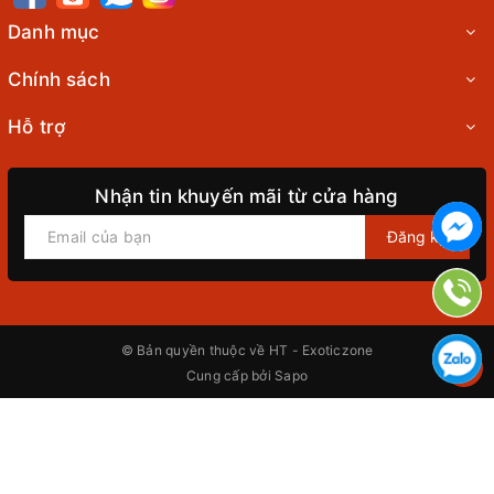
Danh mục
Chính sách
Hỗ trợ
Nhận tin khuyến mãi từ cửa hàng
Đăng ký
© Bản quyền thuộc về
HT - Exoticzone
Cung cấp bởi
Sapo