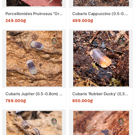
Porcellionides Pruinosus "Orange Cream" (0,5-0,8cm) pack 10 con
Cubaris Cappuccino (0.5-0.8 cm) Pack 10 con
249.000₫
499.000₫
Cubaris Jupiter (0.5-0.8cm) Pack 10
Cubaris 'Rubber Ducky' (0,5-0,8 cm) Pack 10
799.000₫
850.000₫