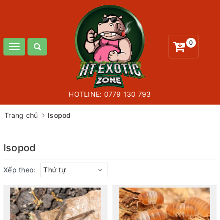
0
Toggle
navigation
HOTLINE:
0779 130 793
Trang chủ
Isopod
Isopod
Xếp theo:
Thứ tự