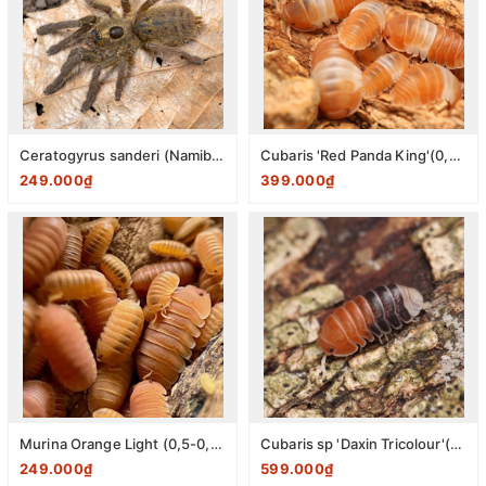
Ceratogyrus sanderi (Namibian Horned Baboon Tarantula) 1-2cm
Cubaris 'Red Panda King'(0,5-0,8cm) pack 10 con
249.000₫
399.000₫
Murina Orange Light (0,5-0,8cm) pack 10 con
Cubaris sp 'Daxin Tricolour'(0,5-0,8cm) pack 10 con
249.000₫
599.000₫