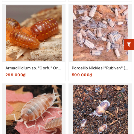
Armadillidium sp. "Corfu" Orange (0,5-0,8cm) pack 10 con
Porcellio Nicklesi "Rubivan" (0,5-0,8cm) pack 10 con
299.000₫
599.000₫