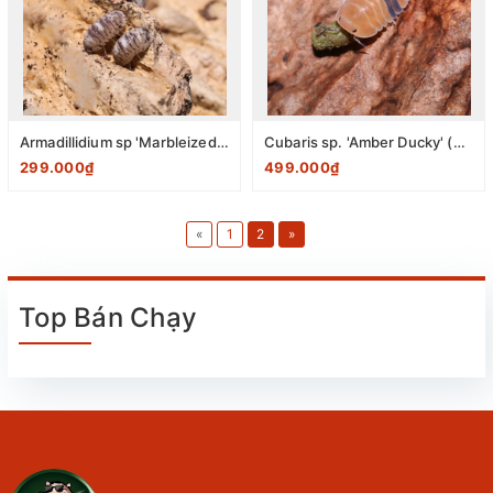
Armadillidium sp 'Marbleized'(0,5-0,8cm) - Pack 10 con
Cubaris sp. 'Amber Ducky' (0,2-0,5cm) Pack 10 con
299.000₫
499.000₫
«
1
2
»
Top Bán Chạy