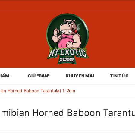
PHẨM
GIỮ "BẠN"
KHUYẾN MÃI
TIN TỨC
ian Horned Baboon Tarantula) 1-2cm
amibian Horned Baboon Tarantu