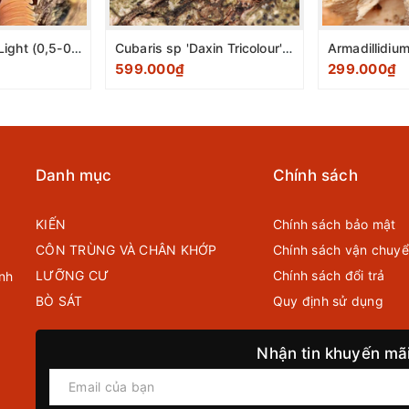
Murina Orange Light (0,5-0,8cm) pack 10 con
Cubaris sp 'Daxin Tricolour'(0,5-0,8cm) pack 10 con
599.000₫
299.000₫
Danh mục
Chính sách
KIẾN
Chính sách bảo mật
CÔN TRÙNG VÀ CHÂN KHỚP
Chính sách vận chuy
LƯỠNG CƯ
Chính sách đổi trả
nh
BÒ SÁT
Quy định sử dụng
Nhận tin khuyến mã