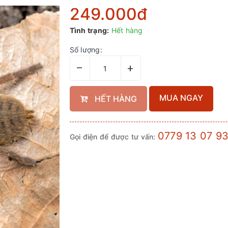
249.000₫
Tình trạng:
Hết hàng
Số lượng:
–
+
MUA NGAY
HẾT HÀNG
0779 13 07 9
Gọi điện để được tư vấn: