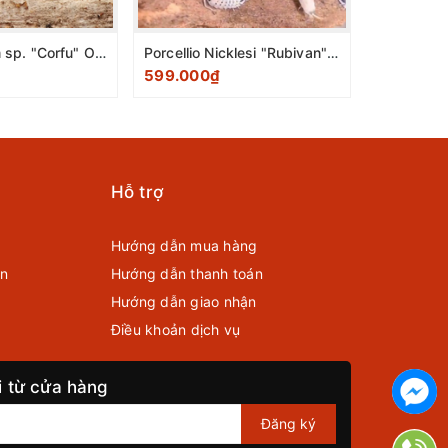
Armadillidium sp. "Corfu" Orange (0,5-0,8cm) pack 10 con
Porcellio Nicklesi "Rubivan" (0,5-0,8cm) pack 10 con
599.000₫
249.000
Hỗ trợ
Hướng dẫn mua hàng
ển
Hướng dẫn thanh toán
Hướng dẫn giao nhận
Điều khoản dịch vụ
i từ cửa hàng
Đăng ký