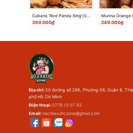
Cubaris 'Red Panda King'(0,5-0,8cm) pack 10 con
399.000₫
249.000₫
Địa chỉ:
30 đường số 266, Phường 06, Quận 8, Thà
phố Hồ Chí Minh
Điện thoại:
0779 13 07 93
Email:
hacteexoticzone@gmail.com