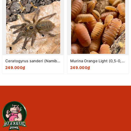
Ceratogyrus sanderi (Namibian Horned Baboon Tarantula) 1-2cm
Murina Orange Light (0,5-0,8cm) pack 10 con
249.000₫
249.000₫