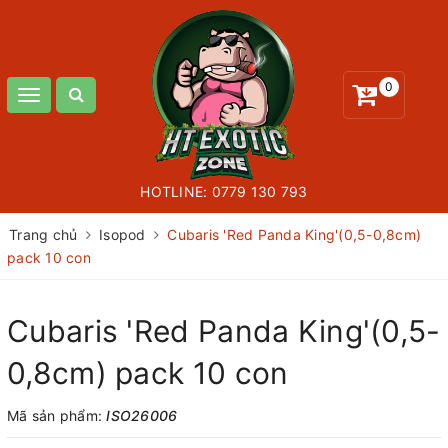
0
Toggle
navigation
HOTLINE:
0779 130 793
Trang chủ
Isopod
Cubaris 'Red Panda King'(0,5-0,8cm)
pack 10 con
Cubaris 'Red Panda King'(0,5-
0,8cm) pack 10 con
Mã sản phẩm:
ISO26006