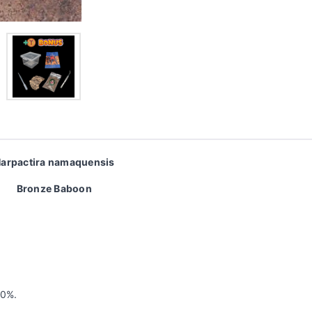
arpactira namaquensis
Bronze Baboon
70%.