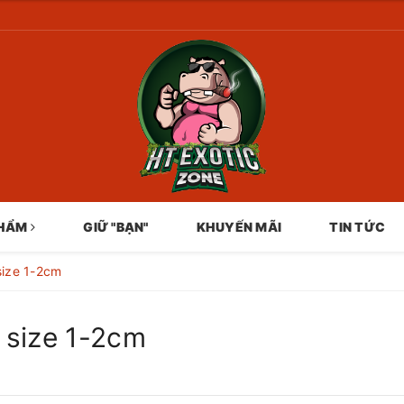
PHẨM
GIỮ "BẠN"
KHUYẾN MÃI
TIN TỨC
size 1-2cm
 size 1-2cm