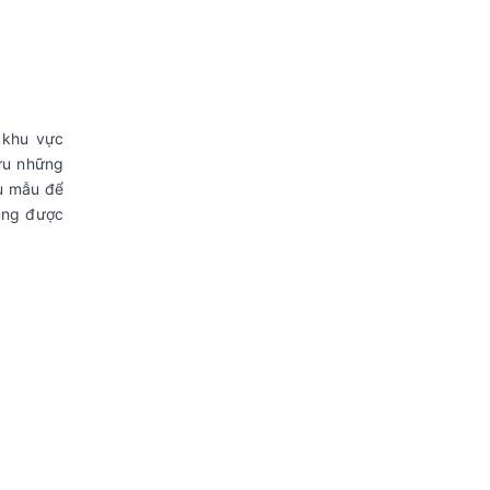
 khu vực
ữu những
hu mẫu để
húng được