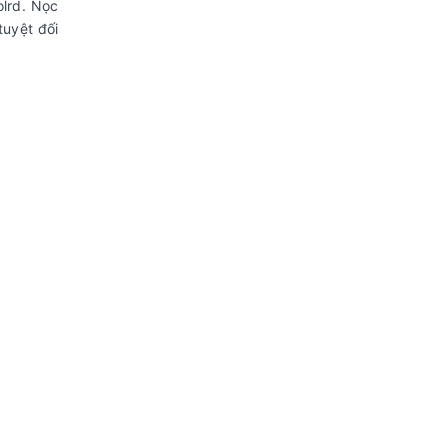
olrd. Nọc
tuyệt đối