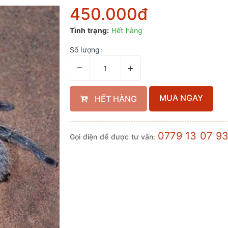
450.000₫
Tình trạng:
Hết hàng
Số lượng:
–
+
MUA NGAY
HẾT HÀNG
0779 13 07 9
Gọi điện để được tư vấn: