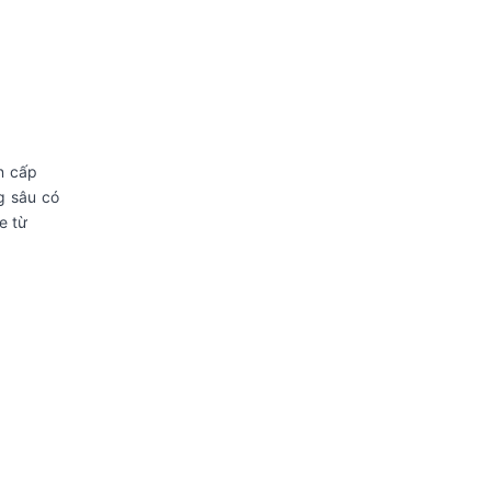
n cấp
g sâu có
e từ