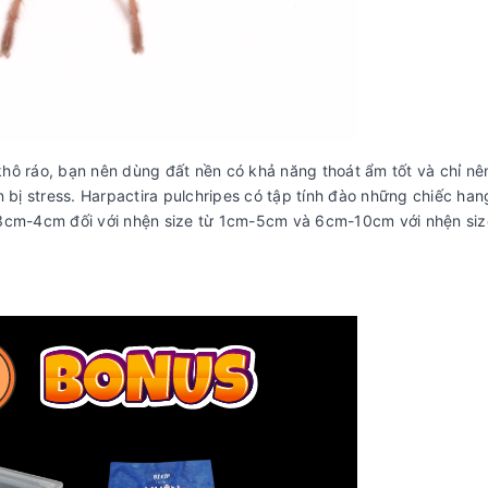
hô ráo, bạn nên dùng đất nền có khả năng thoát ẩm tốt và chỉ nê
 bị stress. Harpactira pulchripes có tập tính đào những chiếc han
 3cm-4cm đối với nhện size từ 1cm-5cm và 6cm-10cm với nhện siz