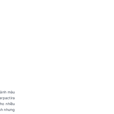
hành màu
rpactira
ho nhiều
anh nhưng