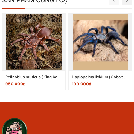
SẢN PHẨM CÙNG LOẠI
Pelinobius muticus (King baboon spider) 1-2cm
Haplopelma lividum (Cobalt Blue Tarantula) 2-3cm
950.000₫
199.000₫