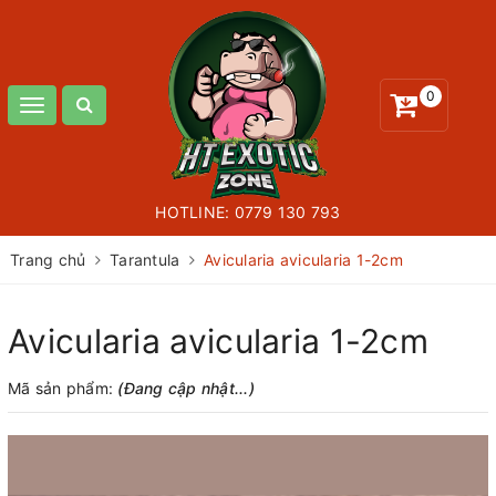
0
Toggle
navigation
HOTLINE:
0779 130 793
Trang chủ
Tarantula
Avicularia avicularia 1-2cm
Avicularia avicularia 1-2cm
Mã sản phẩm:
(Đang cập nhật...)