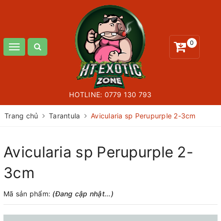
0
Toggle
navigation
HOTLINE:
0779 130 793
Trang chủ
Tarantula
Avicularia sp Perupurple 2-3cm
Avicularia sp Perupurple 2-
3cm
Mã sản phẩm:
(Đang cập nhật...)