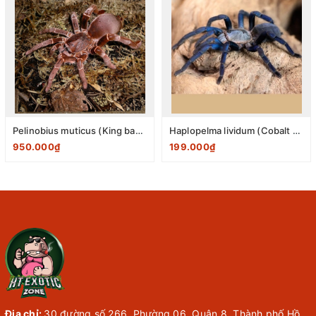
Pelinobius muticus (King baboon spider) 1-2cm
Haplopelma lividum (Cobalt Blue Tarantula) 2-3cm
950.000₫
199.000₫
Địa chỉ:
30 đường số 266, Phường 06, Quận 8, Thành phố Hồ