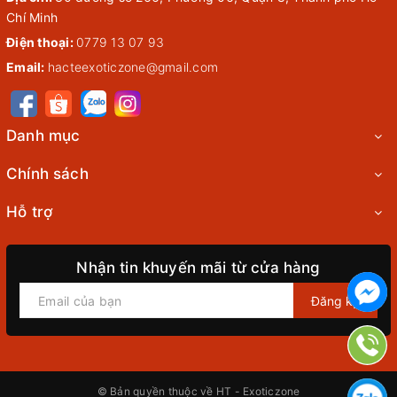
Chí Minh
Điện thoại:
0779 13 07 93
Email:
hacteexoticzone@gmail.com
Danh mục
Chính sách
Hỗ trợ
Nhận tin khuyến mãi từ cửa hàng
Đăng ký
© Bản quyền thuộc về
HT - Exoticzone