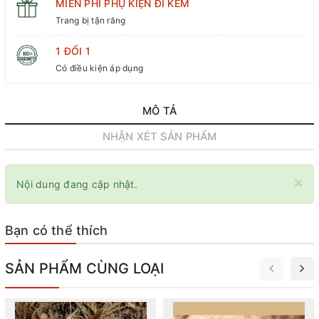
MIỄN PHÍ PHỤ KIỆN ĐI KÈM
Trang bị tận răng
1 ĐỔI 1
Có điều kiện áp dụng
MÔ TẢ
NHẬN XÉT SẢN PHẨM
×
Nội dung đang cập nhật.
Bạn có thể thích
SẢN PHẨM CÙNG LOẠI