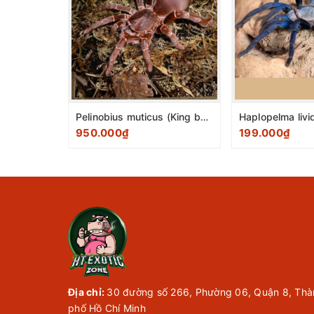
Pelinobius muticus (King baboon spider) 1-2cm
950.000₫
199.000₫
Địa chỉ:
30 đường số 266, Phường 06, Quận 8, Thà
phố Hồ Chí Minh