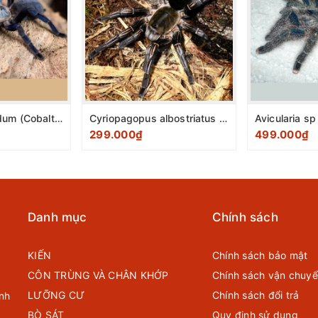
Haplopelma lividum (Cobalt Blue Tarantula) 2-3cm
Cyriopagopus albostriatus ( Thailand zebra tarantula ) 2cm
299.000₫
499.000₫
Danh mục
Chính sách
KIẾN
Chính sách bảo mật
CÔN TRÙNG VÀ CHÂN KHỚP
Chính sách vận chuy
LƯỠNG CƯ
Chính sách đổi trả
nh
BÒ SÁT
Quy định sử dụng