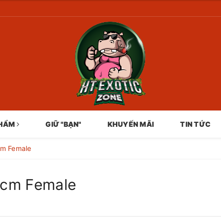
PHẨM
GIỮ "BẠN"
KHUYẾN MÃI
TIN TỨC
0cm Female
10cm Female