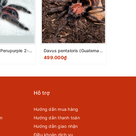
Avicularia sp Perupurple 2-3cm
Davus pentaloris (Guatemalan Tiger Rump Tarantula) size 1-2cm
499.000₫
459.000
Hỗ trợ
Hướng dẫn mua hàng
ển
Hướng dẫn thanh toán
Hướng dẫn giao nhận
Điều khoản dịch vụ