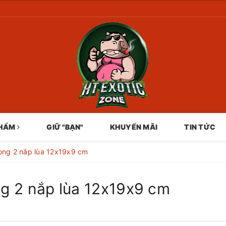
PHẨM
GIỮ "BẠN"
KHUYẾN MÃI
TIN TỨC
rong 2 nắp lùa 12x19x9 cm
ong 2 nắp lùa 12x19x9 cm