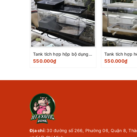
Tank tích hợp hộp bộ dụng cụ đen size 40x20,7x23,3cm
550.000₫
550.000₫
Địa chỉ:
30 đường số 266, Phường 06, Quận 8, Thà