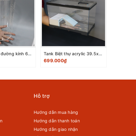
Tank hình trụ đường kính 6x6x12
Tank Biệt thự acrylic 39.5x20.5x23cm
699.000₫
499.000
Hỗ trợ
Hướng dẫn mua hàng
ển
Hướng dẫn thanh toán
Hướng dẫn giao nhận