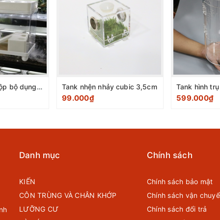
Tank tích hợp hộp bộ dụng cụ trắng size 40x20,7x23,3cm
Tank nhện nhảy cubic 3,5cm
99.000₫
599.000₫
Danh mục
Chính sách
KIẾN
Chính sách bảo mật
CÔN TRÙNG VÀ CHÂN KHỚP
Chính sách vận chuy
LƯỠNG CƯ
Chính sách đổi trả
nh