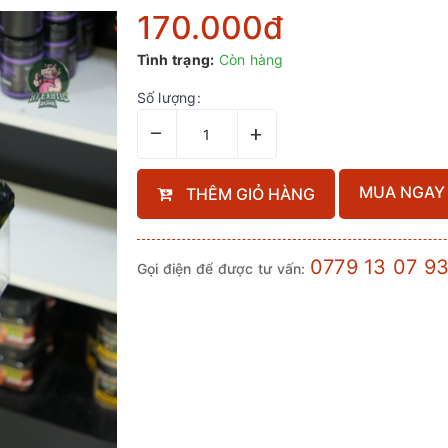
170.000₫
Tình trạng:
Còn hàng
Số lượng:
–
+
MUA NGAY
THÊM GIỎ HÀNG
0779 13 07 9
Gọi điện để được tư vấn: