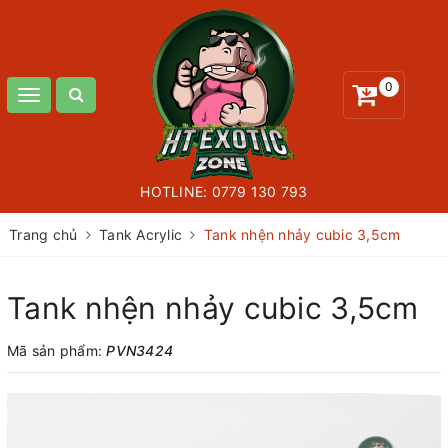
0
Toggle
navigation
HOTLINE:
0779 130 793
Trang chủ
Tank Acrylic
Tank nhện nhảy cubic 3,5cm
Tank nhện nhảy cubic 3,5cm
Mã sản phẩm:
PVN3424