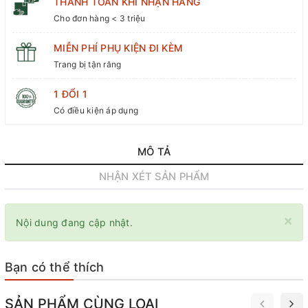
THANH TOÁN KHI NHẬN HÀNG
Cho đơn hàng < 3 triệu
MIỄN PHÍ PHỤ KIỆN ĐI KÈM
Trang bị tận răng
1 ĐỔI 1
Có điều kiện áp dụng
MÔ TẢ
NHẬN XÉT SẢN PHẨM
×
Nội dung đang cập nhật.
Bạn có thể thích
SẢN PHẨM CÙNG LOẠI