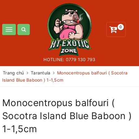
0
Toggle
navigation
HOTLINE:
0779 130 793
Trang chủ
Tarantula
Monocentropus balfouri ( Socotra
Island Blue Baboon ) 1-1,5cm
Monocentropus balfouri (
Socotra Island Blue Baboon )
1-1,5cm