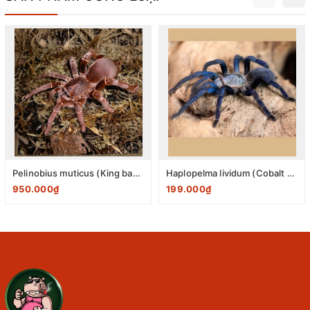
Pelinobius muticus (King baboon spider) 1-2cm
Haplopelma lividum (Cobalt Blue Tarantula) 2-3cm
950.000₫
199.000₫