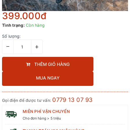
399.000₫
Tình trạng:
Còn hàng
Số lượng:
–
+
THÊM GIỎ HÀNG
MUA NGAY
0779 13 07 93
Gọi điện để được tư vấn:
MIỄN PHÍ VẬN CHUYỂN
Cho đơn hàng > 5 triệu