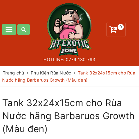
0
Toggle
navigation
HOTLINE:
0779 130 793
Trang chủ
Phụ Kiện Rùa Nước
Tank 32x24x15cm cho Rùa
Nước hãng Barbaruos Growth (Màu đen)
Tank 32x24x15cm cho Rùa
Nước hãng Barbaruos Growth
(Màu đen)