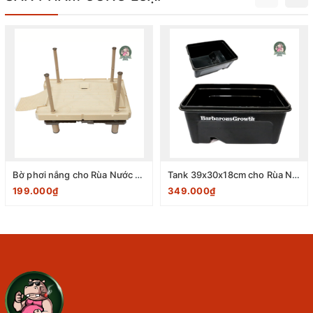
Bờ phơi nắng cho Rùa Nước dạng Tháp tự nổi kích thước 27.5x40.5x21.5cm
Tank 39x30x18cm cho Rùa Nước hãng Barbaruos Growth (Màu đen)
199.000₫
349.000₫