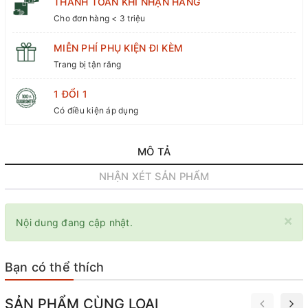
THANH TOÁN KHI NHẬN HÀNG
Cho đơn hàng < 3 triệu
MIỄN PHÍ PHỤ KIỆN ĐI KÈM
Trang bị tận răng
1 ĐỔI 1
Có điều kiện áp dụng
MÔ TẢ
NHẬN XÉT SẢN PHẨM
×
Nội dung đang cập nhật.
Bạn có thể thích
SẢN PHẨM CÙNG LOẠI