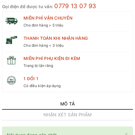
0779 13 07 93
Gọi điện để được tư vấn:
MIỄN PHÍ VẬN CHUYỂN
Cho đơn hàng > 5 triệu
THANH TOÁN KHI NHẬN HÀNG
Cho đơn hàng < 3 triệu
MIỄN PHÍ PHỤ KIỆN ĐI KÈM
Trang bị tận răng
1 ĐỔI 1
Có điều kiện áp dụng
MÔ TẢ
NHẬN XÉT SẢN PHẨM
×
Nội dung đang cập nhật.