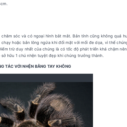
6cm.
dễ chăm sóc và có ngoại hình bắt mắt. Bản tính cũng không quá 
 chạy hoặc bắn lông ngứa khi đối mặt với mối đe dọa, vì thế chú
Điểm trừ duy nhất của chúng là có tốc độ phát triển khá chậm nê
ẽ sở hữu 1 chú nhện tuyệt đẹp khi chúng trưởng thành.
G TÁC VỚI NHỆN BẰNG TAY KHÔNG