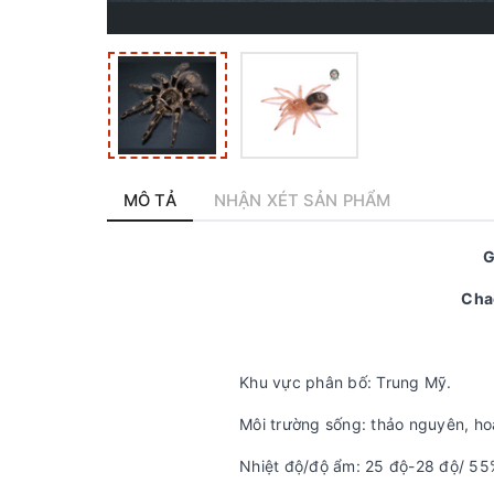
MÔ TẢ
NHẬN XÉT SẢN PHẨM
G
Cha
Khu vực phân bố: Trung Mỹ.
Môi trường sống: thảo nguyên, h
Nhiệt độ/độ ẩm: 25 độ-28 độ/ 5