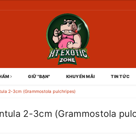
PHẨM
GIỮ "BẠN"
KHUYẾN MÃI
TIN TỨC
tula 2-3cm (Grammostola pulchripes)
ntula 2-3cm (Grammostola pulc