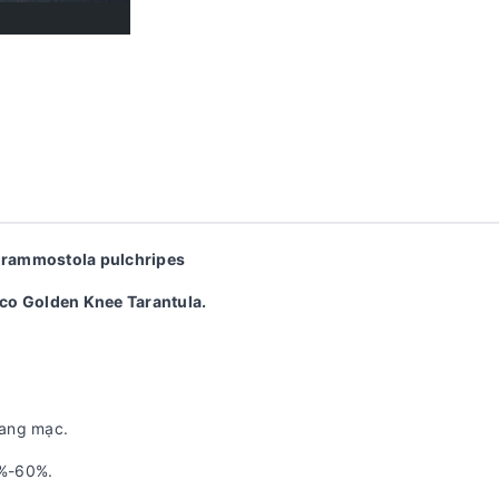
rammostola pulchripes
co Golden Knee Tarantula.
oang mạc.
5%-60%.