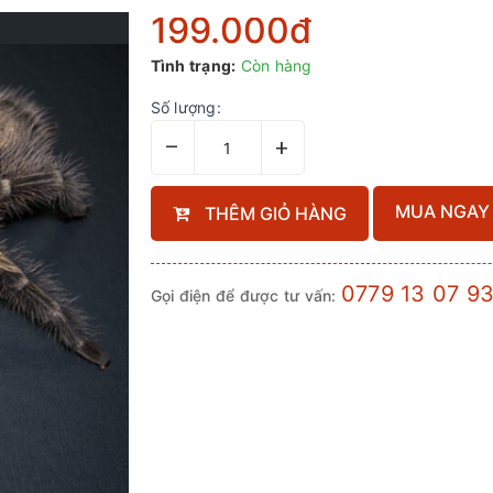
199.000₫
Tình trạng:
Còn hàng
Số lượng:
–
+
MUA NGAY
THÊM GIỎ HÀNG
0779 13 07 9
Gọi điện để được tư vấn: