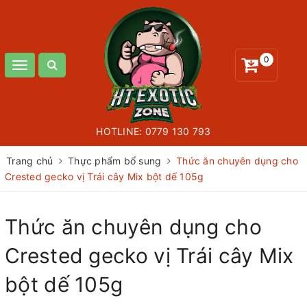
0
Toggle
navigation
HOTLINE:
0779 130 793
Trang chủ
Thực phẩm bổ sung
Thức ăn chuyên dụng cho
Crested gecko vị Trái cây Mix bột dế 105g
Thức ăn chuyên dụng cho
Crested gecko vị Trái cây Mix
bột dế 105g