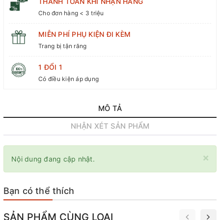
THANH TOÁN KHI NHẬN HÀNG
Cho đơn hàng < 3 triệu
MIỄN PHÍ PHỤ KIỆN ĐI KÈM
Trang bị tận răng
1 ĐỔI 1
Có điều kiện áp dụng
MÔ TẢ
NHẬN XÉT SẢN PHẨM
×
Nội dung đang cập nhật.
Bạn có thể thích
SẢN PHẨM CÙNG LOẠI