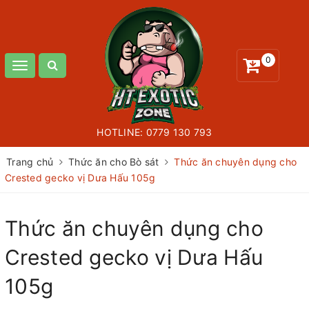
0
Toggle
navigation
HOTLINE:
0779 130 793
Trang chủ
Thức ăn cho Bò sát
Thức ăn chuyên dụng cho
Crested gecko vị Dưa Hấu 105g
Thức ăn chuyên dụng cho
Crested gecko vị Dưa Hấu
105g