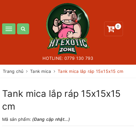
0
Toggle
navigation
HOTLINE:
0779 130 793
Trang chủ
Tank mica
Tank mica lắp ráp 15x15x15 cm
Tank mica lắp ráp 15x15x15
cm
Mã sản phẩm:
(Đang cập nhật...)