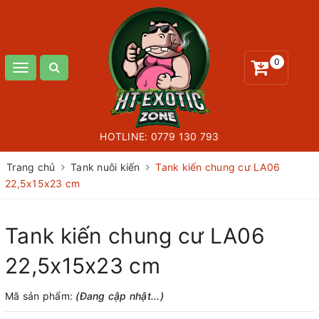
0
Toggle
navigation
HOTLINE:
0779 130 793
Trang chủ
Tank nuôi kiến
Tank kiến chung cư LA06
22,5x15x23 cm
Tank kiến chung cư LA06
22,5x15x23 cm
Mã sản phẩm:
(Đang cập nhật...)