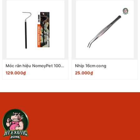
Móc rắn hiệu NomoyPet 100cm
Nhíp 16cm cong
129.000₫
25.000₫