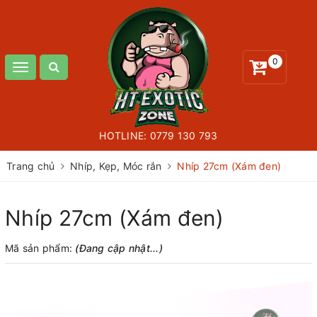
0
Toggle
navigation
HOTLINE:
0779 130 793
Trang chủ
Nhíp, Kẹp, Móc rắn
Nhíp 27cm (Xám đen)
Nhíp 27cm (Xám đen)
Mã sản phẩm:
(Đang cập nhật...)