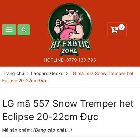
0
Toggle
navigation
HOTLINE:
0779 130 793
Trang chủ
Leopard Gecko
LG mã 557 Snow Tremper het
Eclipse 20-22cm Đực
LG mã 557 Snow Tremper het
Eclipse 20-22cm Đực
Mã sản phẩm:
(Đang cập nhật...)