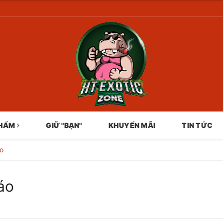
PHẨM
GIỮ "BẠN"
KHUYẾN MÃI
TIN TỨC
áo
áo