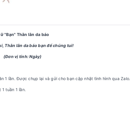
iữ "Bạn" Thằn lằn da báo
i, Thằn lằn da báo bạn để chúng tui!
(Đơn vị tính: Ngày)
n 1 lần. Được chụp lại và gửi cho bạn cập nhật tình hình qua Zalo
t 1 tuần 1 lần.