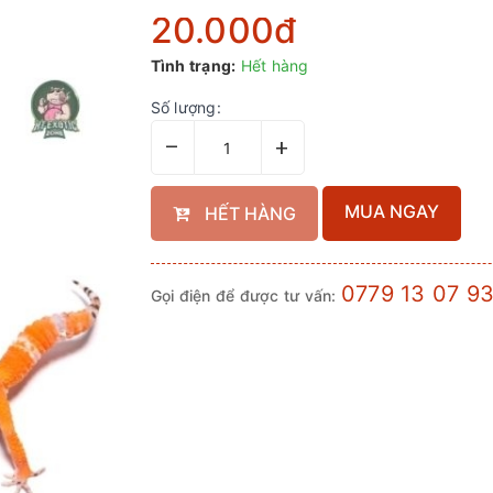
20.000₫
Tình trạng:
Hết hàng
Số lượng:
–
+
MUA NGAY
HẾT HÀNG
0779 13 07 9
Gọi điện để được tư vấn: