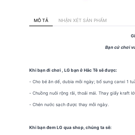
MÔ TẢ
NHẬN XÉT SẢN PHẨM
G
Bạn cứ chơi vu
Khi bạn đi chơi , LG bạn ở Hắc Tê sẽ được:
- Cho bé ăn dế, dubia mỗi ngày; bổ sung canxi 1 tuầ
- Chuồng nuôi rộng rãi, thoải mái. Thay giấy kraft ló
- Chén nước sạch được thay mỗi ngày.
Khi bạn đem LG qua shop, chúng ta sẽ: