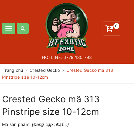
0
Toggle
navigation
HOTLINE:
0779 130 793
Trang chủ
Crested Gecko
Crested Gecko mã 313
Pinstripe size 10-12cm
Crested Gecko mã 313
Pinstripe size 10-12cm
Mã sản phẩm:
(Đang cập nhật...)